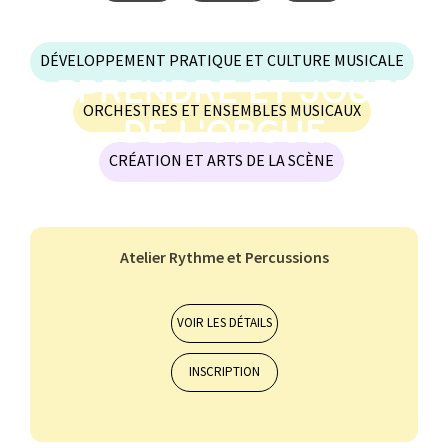
DÉVELOPPEMENT PRATIQUE ET CULTURE MUSICALE
APPRENDRE ET JOUER
ORCHESTRES ET ENSEMBLES MUSICAUX
DE L'ORGUE
CRÉATION ET ARTS DE LA SCÈNE
Atelier Rythme et Percussions
Orchestres et ensembles musicaux
7-10 ans
11-14 ans
VOIR LES DÉTAILS
INSCRIPTION
ALTO
BASSON
BATTERIE
CHANT CLASSIQUE
CLARINETTE