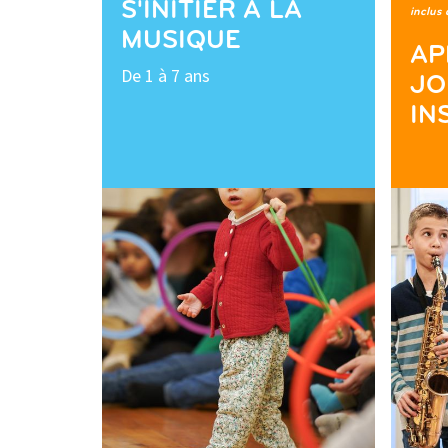
S'INITIER À LA
inclus 
MUSIQUE
AP
De 1 à 7 ans
JO
IN