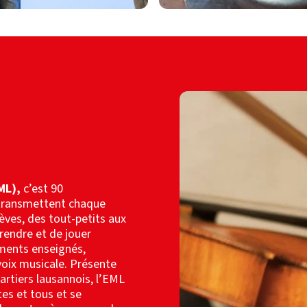
ML),
c’est 90
i transmettent chaque
lèves, des tout-petits aux
prendre et de jouer
uments enseignés,
voix musicale. Présente
uartiers lausannois, l’EML
es et tous et se