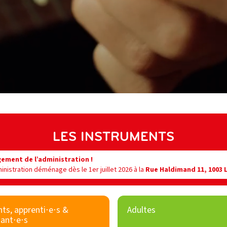
LES INSTRUMENTS
ment de l’administration !
inistration déménage dès le 1er juillet 2026 à la
Rue Haldimand 11, 1003 
ts, apprenti⋅e⋅s &
Adultes
iant⋅e⋅s