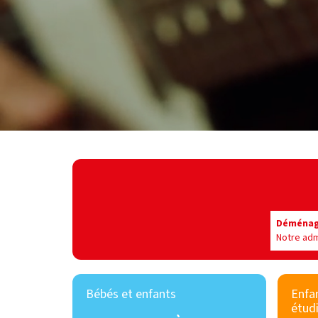
Déménage
Notre adm
Bébés et enfants
Enfan
étud