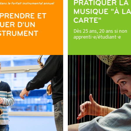
PRATIQUER LA
dans le forfait instrumental annuel
MUSIQUE "À L
PRENDRE ET
CARTE"
UER D'UN
Dès 25 ans, 20 ans si non
STRUMENT
apprenti⋅e/étudiant⋅e