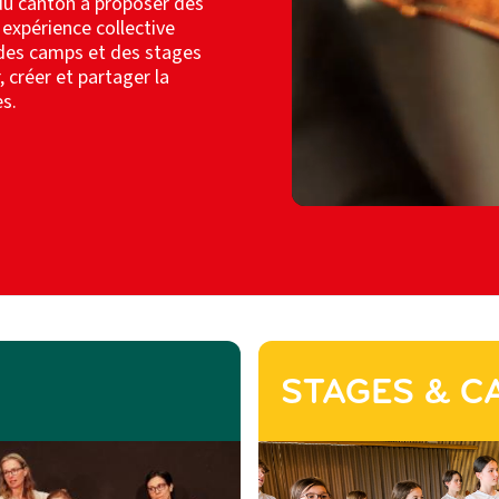
du canton à proposer des
 expérience collective
 des camps et des stages
 créer et partager la
s.
STAGES & C