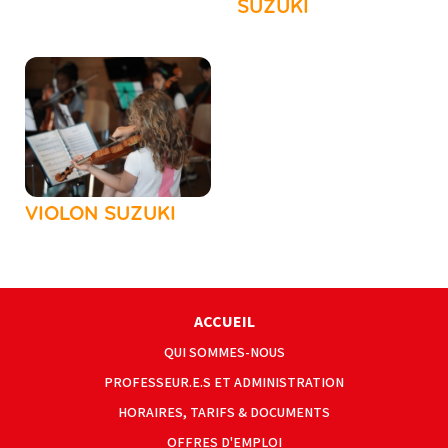
SUZUKI
VIOLON SUZUKI
ACCUEIL
QUI SOMMES-NOUS
PROFESSEUR.E.S ET ADMINISTRATION
HORAIRES, TARIFS & DOCUMENTS
OFFRES D'EMPLOI