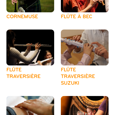
CORNEMUSE
FLÛTE À BEC
FLÛTE
FLÛTE
TRAVERSIÈRE
TRAVERSIÈRE
SUZUKI