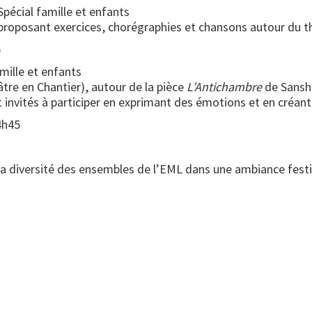
Spécial famille et enfants
, proposant exercices, chorégraphies et chansons autour du 
5
amille et enfants
âtre en Chantier), autour de la pièce
L’Antichambre
de Sanshi
nt invités à participer en exprimant des émotions et en créa
4h45
 la diversité des ensembles de l’EML dans une ambiance festiv