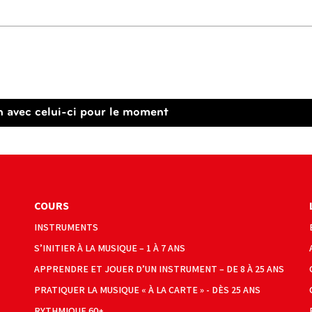
n avec celui-ci pour le moment
COURS
INSTRUMENTS
S’INITIER À LA MUSIQUE – 1 À 7 ANS
APPRENDRE ET JOUER D’UN INSTRUMENT – DE 8 À 25 ANS
PRATIQUER LA MUSIQUE « À LA CARTE » - DÈS 25 ANS
RYTHMIQUE 60+