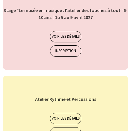
Stage "Le musée en musique : l'atelier des touches à tout" 6-
10 ans | Du 5 au 9 avril 2027
Stages et camp
7-10 ans
11-14 ans
VOIR LES DÉTAILS
INSCRIPTION
Atelier Rythme et Percussions
Orchestres et ensembles musicaux
7-10 ans
11-14 ans
VOIR LES DÉTAILS