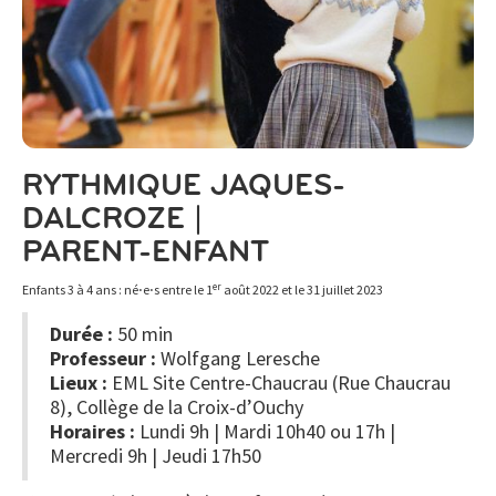
RYTHMIQUE JAQUES-
DALCROZE |
PARENT-ENFANT
er
Enfants 3 à 4 ans : né⋅e⋅s entre le 1
août 2022 et le 31 juillet 2023
Durée :
50 min
Professeur :
Wolfgang Leresche
Lieux :
EML Site Centre-Chaucrau (Rue Chaucrau
8), Collège de la Croix-d’Ouchy
Horaires :
Lundi 9h | Mardi 10h40 ou 17h |
Mercredi 9h | Jeudi 17h50