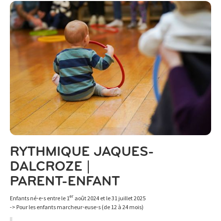
RYTHMIQUE JAQUES-
DALCROZE |
PARENT-ENFANT
er
Enfants né⋅e⋅s entre le 1
août 2024 et le 31 juillet 2025
-> Pour les enfants marcheur⋅euse⋅s (de 12 à 24 mois)