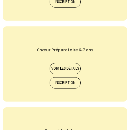
INSCRIPTION
Chœur Préparatoire 6-7 ans
Orchestres et ensembles musicaux
7-10 ans
VOIR LES DÉTAILS
INSCRIPTION