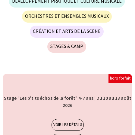
DÉVELOPPEMENT PRATIQUE ET CULTURE MUSICALE
ORCHESTRES ET ENSEMBLES MUSICAUX
CRÉATION ET ARTS DE LA SCÈNE
STAGES & CAMP
hors forfait
Stage "Les p'tits échos de la forêt" 4-7 ans | Du 10 au 13 août
2026
Stages et camp
7-10 ans
VOIR LES DÉTAILS