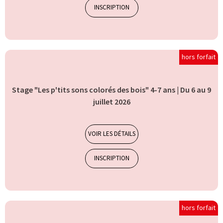
INSCRIPTION
hors forfait
Stage "Les p'tits sons colorés des bois" 4-7 ans | Du 6 au 9
juillet 2026
Stages et camp
7-10 ans
VOIR LES DÉTAILS
INSCRIPTION
hors forfait