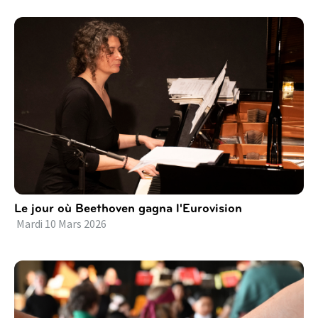
Le jour où Beethoven gagna l'Eurovision
Mardi
10
Mars
2026