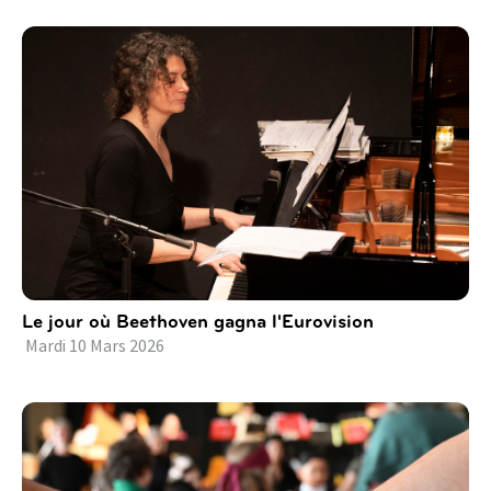
Le jour où Beethoven gagna l'Eurovision
Mardi
10
Mars
2026