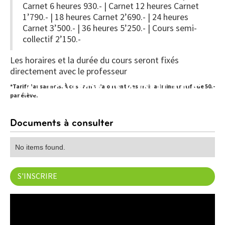
Carnet 6 heures 930.- | Carnet 12 heures Carnet
1’790.- | 18 heures Carnet 2’690.- | 24 heures
Carnet 3’500.- | 36 heures 5’250.- | Cours semi-
collectif 2’150.-
Les horaires et la durée du cours seront fixés
directement avec le professeur
ALTO POUR ADULTES
*Tarifs lausannois. À ces tarifs s’ajoutent des frais administratifs de 50.-
par élève.
Documents à consulter
No items found.
S'INSCRIRE