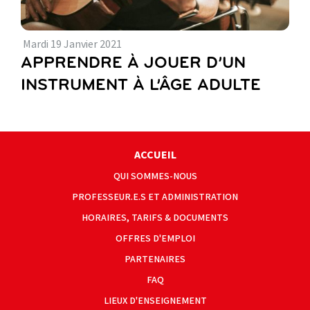
Mardi
19
Janvier
2021
APPRENDRE À JOUER D’UN
INSTRUMENT À L’ÂGE ADULTE
ACCUEIL
QUI SOMMES-NOUS
PROFESSEUR.E.S ET ADMINISTRATION
HORAIRES, TARIFS & DOCUMENTS
OFFRES D'EMPLOI
PARTENAIRES
FAQ
LIEUX D'ENSEIGNEMENT