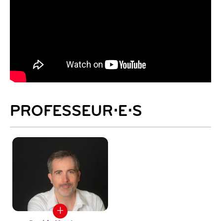
PROFESSEUR⋅E⋅S
+